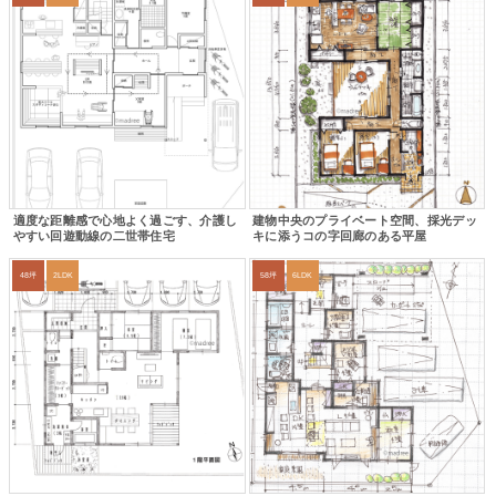
適度な距離感で心地よく過ごす、介護し
建物中央のプライベート空間、採光デッ
やすい回遊動線の二世帯住宅
キに添うコの字回廊のある平屋
48坪
2LDK
58坪
6LDK