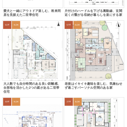
愛犬と一緒にアウトドア楽しむ、将来同
片付けのハードルを下げる裏動線、玄関
居を見据えた二世帯住宅
近くの繋がる収納が暮らしを楽にする家
61坪
4LDK
57坪
6LDK
大人数でも自分時間のある良い距離感、
老後はイキイキ趣味を楽しむ、気兼ねせ
台形地を活かした2つの庭がある二世帯
ず過ごすパーソナル空間のある家
住宅
50坪
4LDK
27坪
3LDK