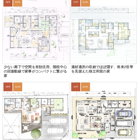
38坪
3LDK
41坪
4LDK
少ない廊下で空間を有効活用、階段中心
適材適所の収納でほぼ隠す、将来2世帯
の回遊動線で家事がコンパクトに繋がる
を見据えた独立和室の家
家
38坪
3LDK
42坪
3LDK