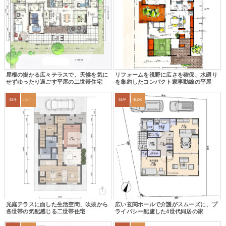
屋根の掛かる広々テラスで、天候を気に
リフォームを視野に広さを確保、水廻り
せずゆったり過ごす平屋の二世帯住宅
を集約したコンパクト家事動線の平屋
43坪
パントリー
36坪
4LDK
光庭テラスに面した生活空間、吹抜から
広い玄関ホールで介護がスムーズに、プ
各世帯の気配感じる二世帯住宅
ライバシー配慮した4世代同居の家