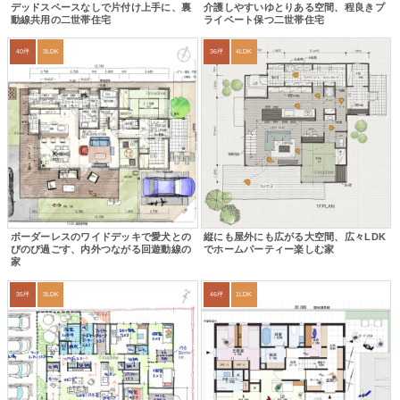
デッドスペースなしで片付け上手に、裏
介護しやすいゆとりある空間、程良きプ
動線共用の二世帯住宅
ライベート保つ二世帯住宅
40坪
3LDK
36坪
4LDK
ボーダーレスのワイドデッキで愛犬との
縦にも屋外にも広がる大空間、広々LDK
びのび過ごす、内外つながる回遊動線の
でホームパーティー楽しむ家
家
35坪
3LDK
46坪
1LDK