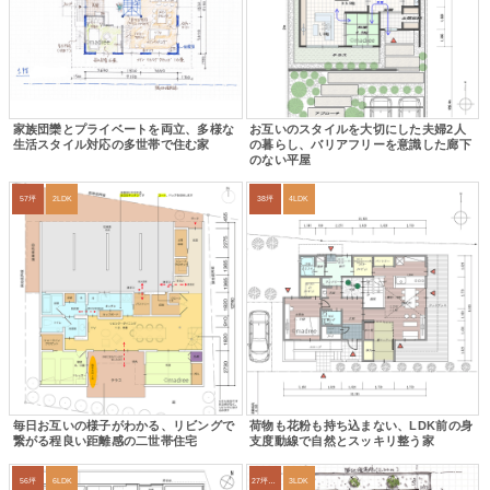
家族団欒とプライベートを両立、多様な
お互いのスタイルを大切にした夫婦2人
生活スタイル対応の多世帯で住む家
の暮らし、バリアフリーを意識した廊下
のない平屋
57坪
2LDK
38坪
4LDK
毎日お互いの様子がわかる、リビングで
荷物も花粉も持ち込まない、LDK前の身
繋がる程良い距離感の二世帯住宅
支度動線で自然とスッキリ整う家
56坪
6LDK
27坪〜30坪
3LDK