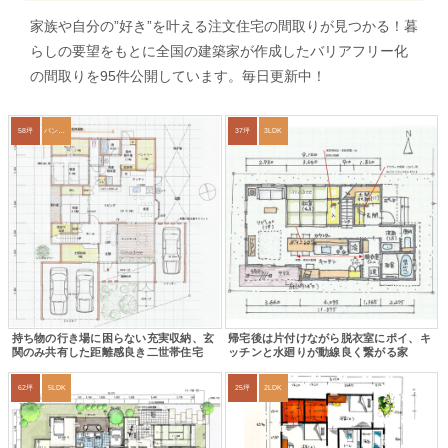
家族や自分の”好き”を叶える注文住宅の間取りが見つかる！暮
らしの要望をもとに全国の建築家が作成したバリアフリー化
の間取りを95件公開しています。毎日更新中！
58坪
パントリー
37坪
3LDK
持ち物の行き場に困らない充実収納、玄
帰宅後は片付けながら脱衣室にポイ、キ
関のみ共有した距離感良き二世帯住宅
ッチンと水廻りが動線良く繋がる家
62坪
5LDK
25坪
2LDK