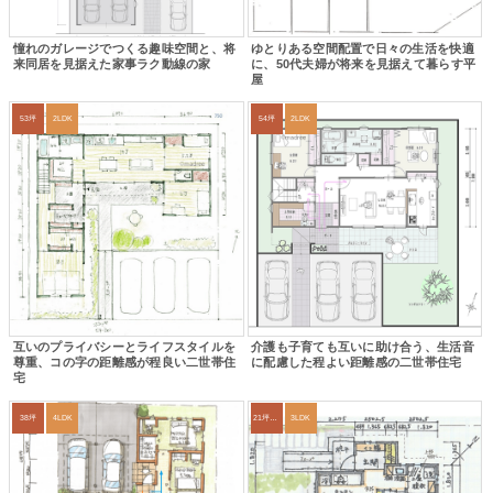
憧れのガレージでつくる趣味空間と、将
ゆとりある空間配置で日々の生活を快適
来同居を見据えた家事ラク動線の家
に、50代夫婦が将来を見据えて暮らす平
屋
53坪
2LDK
54坪
2LDK
互いのプライバシーとライフスタイルを
介護も子育ても互いに助け合う、生活音
尊重、コの字の距離感が程良い二世帯住
に配慮した程よい距離感の二世帯住宅
宅
38坪
4LDK
21坪〜24坪
3LDK