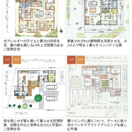
犬アレルギーの子どもと愛犬の共存生
家族それぞれの家時間を充実させる、大
活、庭の緑を感じるLDKと犬部屋のある
人3人で明るく暮らすコンパクトな家
二世帯住宅
41坪
4LDK
32坪
3LDK
音を気にせず落ち着いて暮らせる空間対
畳リビングに掘りごたつ、デッキに造り
策、玄関を中心に世帯を分けたL字型の
付けベンチでアウトドアリビングを楽し
二世帯住宅
む平屋