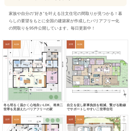
家族や自分の”好き”を叶える注文住宅の間取りが見つかる！暮
らしの要望をもとに全国の建築家が作成したバリアフリー化
の間取りを95件公開しています。毎日更新中！
36坪
4LDK
37坪
4LDK
冬も明るく温かく心地良いLDK、将来二
自立を促し家事負担を軽減、繋がる動線
世帯を見据えたバリアフリーの家
でサポートしやすい二世帯住宅
32坪
4LDK
60坪
3LDK