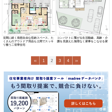
玄関に続く発想自由な収納スペース、た
コンパクトに繋がる生活動線、高齢・介
くさんのアウトドア用品も土間でスッキ
護を見据えた無理なく家事をこなせる家
リ整う二世帯住宅
‹‹
1
2
3
4
››