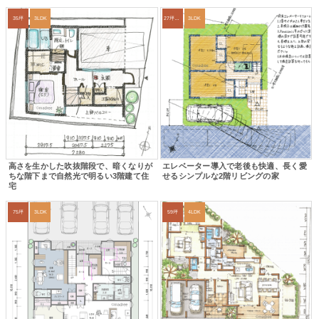
35坪
3LDK
27坪〜30坪
3LDK
高さを生かした吹抜階段で、暗くなりが
エレベーター導入で老後も快適、長く愛
ちな階下まで自然光で明るい3階建て住
せるシンプルな2階リビングの家
宅
75坪
3LDK
59坪
4LDK