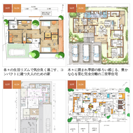
30坪
5LDK
56坪
2LDK
各々の生活リズムで気分良く過ごす、コ
木々に囲まれ季節の移ろい感じる、豊か
ンパクトに建つ大人のための家
な心を育む完全分離の二世帯住宅
52坪
4LDK
30坪
2LDK