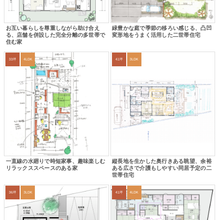
お互い暮らしを尊重しながら助け合え
緑豊かな庭で季節の移ろい感じる、凸凹
る、店舗を併設した完全分離の多世帯で
変形地をうまく活用した二世帯住宅
住む家
33坪
4LDK
41坪
3LDK
一直線の水廻りで時短家事、趣味楽しむ
縦長地を生かした奥行きある眺望、余裕
リラックススペースのある家
ある広さで介護もしやすい同居予定の二
世帯住宅
36坪
3LDK
41坪
4LDK