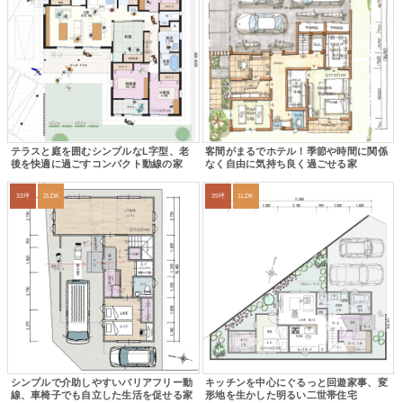
テラスと庭を囲むシンプルなL字型、老
客間がまるでホテル！季節や時間に関係
後を快適に過ごすコンパクト動線の家
なく自由に気持ち良く過ごせる家
33坪
2LDK
39坪
1LDK
シンプルで介助しやすいバリアフリー動
キッチンを中心にぐるっと回遊家事、変
線、車椅子でも自立した生活を促せる家
形地を生かした明るい二世帯住宅