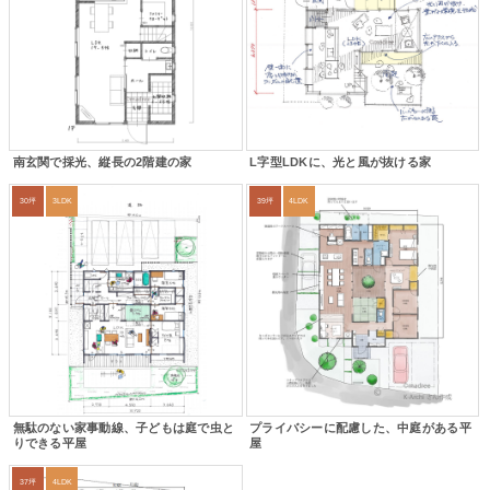
南玄関で採光、縦長の2階建の家
L字型LDKに、光と風が抜ける家
30坪
3LDK
39坪
4LDK
無駄のない家事動線、子どもは庭で虫と
プライバシーに配慮した、中庭がある平
りできる平屋
屋
37坪
4LDK