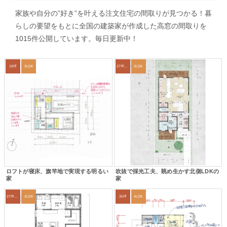
家族や自分の”好き”を叶える注文住宅の間取りが見つかる！暮
らしの要望をもとに全国の建築家が作成した高窓の間取りを
1015件公開しています。毎日更新中！
18坪
3LDK
27坪〜30坪
3LDK
ロフトが寝床、旗竿地で実現する明るい
吹抜で採光工夫、眺め生かす北側LDKの
家
家
27坪〜30坪
2LDK
35坪
4LDK