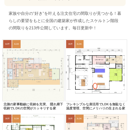
家族や自分の”好き”を叶える注文住宅の間取りが見つかる！暮
らしの要望をもとに全国の建築家が作成したスケルトン階段
の間取りを213件公開しています。毎日更新中！
54坪
4LDK
36坪
3LDK
北側の家事動線に収納を充実、 隠れ廊下
フレキシブルな扉活用でLDKを無駄なく
収納でLDKの空間がスッキリする家
温度管理、空間にメリハリの生まれる家
36坪
3LDK
36坪
3LDK