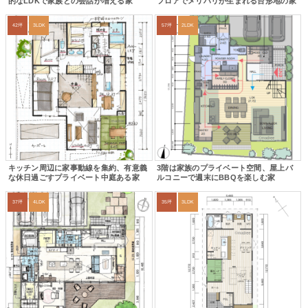
的なLDKで家族との会話が増える家
フロアでメリハリが生まれる台形地の家
42坪
3LDK
57坪
2LDK
キッチン周辺に家事動線を集約、有意義
3階は家族のプライベート空間、屋上バ
な休日過ごすプライベート中庭ある家
ルコニーで週末にBBQを楽しむ家
37坪
4LDK
35坪
3LDK