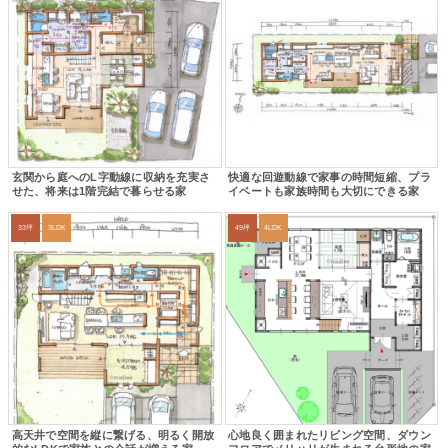
玄関から庭へのL字動線に収納を充実さ
快適な回遊動線で家事の時間短縮、プラ
せた、将来は1階完結で暮らせる家
イベートも家族時間も大切にできる家
33坪
3LDK
49坪
4LDK
高天井で空間を縦に繋げる、明るく開放
心地良く囲まれたリビング空間、ダウン