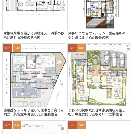
家族や来客を温かくお出迎え、四季の移
来客いつでもウェルカム、生活感をキッ
ろい感じる坪庭のある家
チン裏にまとめた縦長の家
53坪
4LDK
62坪
1LDK
生活感をスッキリ隠して仕事と子育てを
まわりの視線気にせず家族団らん楽し
両立、美容室を併設した店舗兼住宅
む、中庭に開けた明るい二世帯住宅
36坪
2LDK
41坪
4LDK