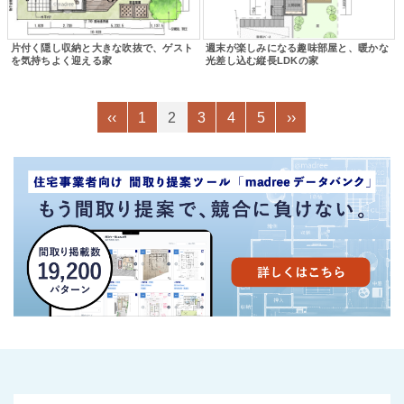
片付く隠し収納と大きな吹抜で、ゲスト
週末が楽しみになる趣味部屋と、暖かな
を気持ちよく迎える家
光差し込む縦長LDKの家
‹‹
1
2
3
4
5
››