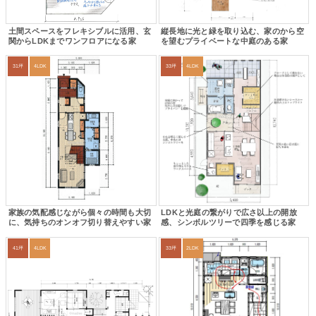
土間スペースをフレキシブルに活用、玄
縦長地に光と緑を取り込む、家のから空
関からLDKまでワンフロアになる家
を望むプライベートな中庭のある家
31坪
4LDK
33坪
4LDK
家族の気配感じながら個々の時間も大切
LDKと光庭の繋がりで広さ以上の開放
に、気持ちのオンオフ切り替えやすい家
感、シンボルツリーで四季を感じる家
41坪
4LDK
33坪
2LDK