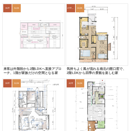
36坪
3LDK
27坪〜30坪
2LDK
来客は外階段から2階LDKへ直接アプロ
気持ちよく風が流れる南北の開口窓で、
ーチ、1階が家族だけの空間となる家
2階LDKから四季の景観を楽しむ家
30坪
2LDK
42坪
3LDK