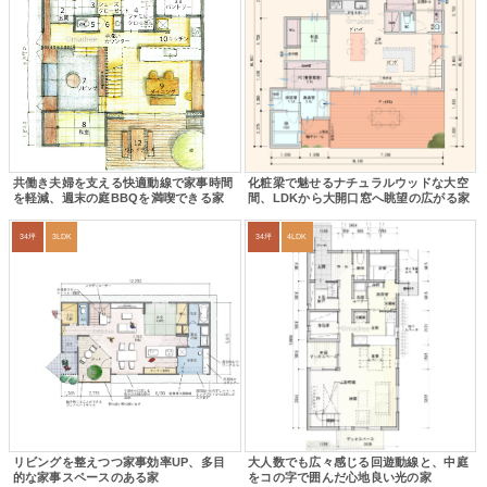
共働き夫婦を支える快適動線で家事時間
化粧梁で魅せるナチュラルウッドな大空
を軽減、週末の庭BBQを満喫できる家
間、LDKから大開口窓へ眺望の広がる家
34坪
3LDK
34坪
4LDK
リビングを整えつつ家事効率UP、多目
大人数でも広々感じる回遊動線と、中庭
的な家事スペースのある家
をコの字で囲んだ心地良い光の家