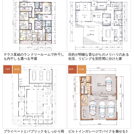
テラス直結のランドリールームで外干し
目的が明確な昔ながらのメリハリのある
も内干しも選べる平屋
生活、リビングを別空間に分けた家
73坪
6LDK
50坪以上
2LDK
プライベートとパブリックをしっかり両
ビルトインガレージでバイクを魅せる3