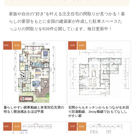
家族や自分の”好き”を叶える注文住宅の間取りが見つかる！暮
らしの要望をもとに全国の建築家が作成した駐車スペースた
っぷりの間取りを616件公開しています。毎日更新中！
36坪～39坪
3LDK
46坪
4LDK
暮らしやすい家事動線と来客対応充実の
玄関からもキッチンからもつながる水回
明るく開放感あるほぼ平屋
り回遊動線、2way動線でおもてなしし
やすい家
36坪～39坪
3LDK
37坪
3LDK