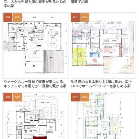
立、大きな中庭を臨む家中が明るいロの
階建ての家
字の家
38坪
4LDK
40坪
4LDK
ウォークスルー収納で家事が楽になる、
生活感のある水廻りを2階に集約、広々
キッチンから水廻りが一直線で繋がる家
LDKでホームパーティーも楽しめる家
32坪
4LDK
24坪
3LDK