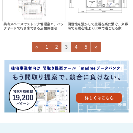
共有スペースでストック管理楽々、バッ
回遊性を活かして生活を楽に繋ぐ、来客
クヤードで行き来できる店舗兼住宅
時でも居心地よくLDKで過ごせる家
‹‹
1
2
3
4
5
››