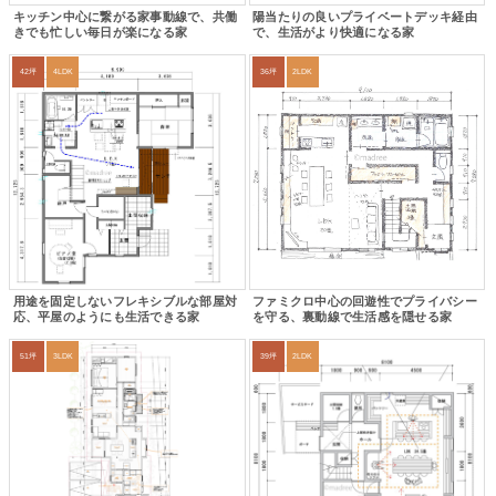
キッチン中心に繋がる家事動線で、共働
陽当たりの良いプライベートデッキ経由
きでも忙しい毎日が楽になる家
で、生活がより快適になる家
42坪
4LDK
36坪
2LDK
用途を固定しないフレキシブルな部屋対
ファミクロ中心の回遊性でプライバシー
応、平屋のようにも生活できる家
を守る、裏動線で生活感を隠せる家
51坪
3LDK
39坪
2LDK