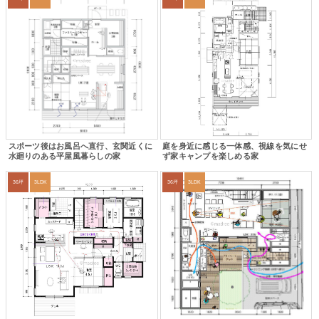
スポーツ後はお風呂へ直行、玄関近くに
庭を身近に感じる一体感、視線を気にせ
水廻りのある平屋風暮らしの家
ず家キャンプを楽しめる家
36坪
3LDK
36坪
3LDK