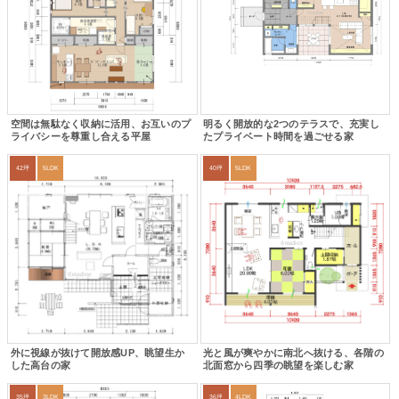
空間は無駄なく収納に活用、お互いのプ
明るく開放的な2つのテラスで、充実し
ライバシーを尊重し合える平屋
たプライベート時間を過ごせる家
42坪
5LDK
40坪
5LDK
外に視線が抜けて開放感UP、眺望生か
光と風が爽やかに南北へ抜ける、各階の
した高台の家
北面窓から四季の眺望を楽しむ家
35坪
3LDK
36坪
4LDK