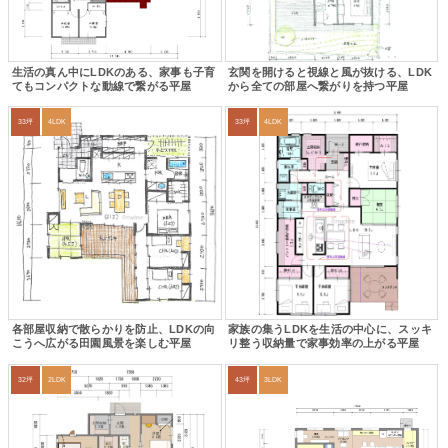
生活の真ん中にLDKのある、家事も子育
玄関を開けると視線と風が抜ける、LDK
てもコンパクトな動線で繋がる平屋
から全ての部屋へ繋がりを持つ平屋
33坪
4LDK
33坪
4LDK
各部屋収納で散らかりを防止、LDKの向
家族の集うLDKを生活の中心に、スッキ
こうへ広がる田園風景を楽しむ平屋
リ整う収納量で家事効率の上がる平屋
32坪
2LDK
43坪
3LDK