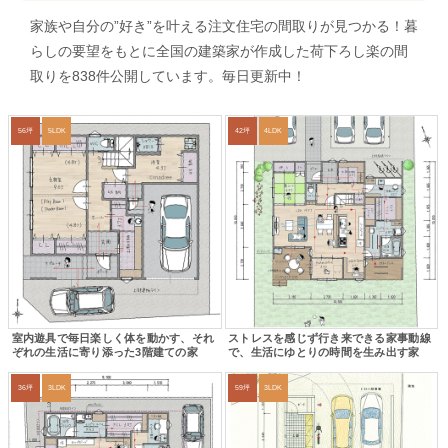
家族や自分の”好き”を叶える注文住宅の間取りが見つかる！暮
らしの要望をもとに全国の建築家が作成した荷下ろし楽の間
取りを838件公開しています。毎日更新中！
56坪
5LDK
42坪
4LDK
室内遊具で毎日楽しく体を動かす、それ
ストレスを感じず行き来できる家事動線
ぞれの生活に寄り添った3階建ての家
で、生活にゆとりの時間を生み出す家
36坪
3LDK
59坪
3LDK