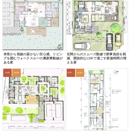
来客から視線の届かない安心感、リビン
玄関からのスムーズ動線で家事負担を軽
グを囲むウォークスルーの裏家事動線が
減、開放的なLDKで過ごす家族時間の増
ある家
える家
42坪
5LDK
27坪〜30坪
3LDK