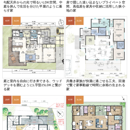
勾配天井からの光で明るいLDK空間、中
扉で隠した迷い込まないプライベート空
庭を挟んで生活を分けた平屋のように暮
間、高低差を家具や収納に活用した狭小
らす家
地の家
40坪
3LDK
30坪
2LDK
庭と室内を自由に行き来できる、ウッド
共働き家族が快適に過ごせる工夫、回遊
デッキを囲むようにL字型のLDKと繋が
で繋ぐ家事動線で時間に余裕の生まれる
る家
家
29坪
3LDK
47坪
3LDK