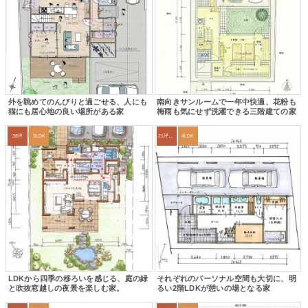
外を眺めてのんびりと過ごせる、人にも
南向きサンルームで一年中快適、花粉も
猫にも居心地の良い場所がある家
梅雨も気にせず洗濯できる三階建ての家
38坪
3LDK
21坪〜24坪
4LDK
LDKから四季の移ろいを感じる、庭の緑
それぞれのパーソナル空間も大切に、明
と吹抜窓越しの夜景を楽しむ家。
るい2階LDKが憩いの場となる家