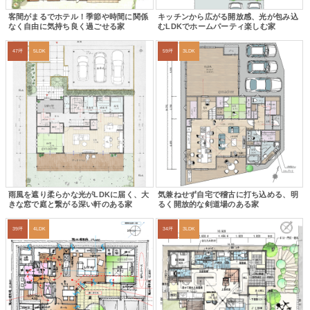
客間がまるでホテル！季節や時間に関係
キッチンから広がる開放感、光が包み込
なく自由に気持ち良く過ごせる家
むLDKでホームパーティ楽しむ家
47坪
5LDK
59坪
3LDK
雨風を遮り柔らかな光がLDKに届く、大
気兼ねせず自宅で稽古に打ち込める、明
きな窓で庭と繋がる深い軒のある家
るく開放的な剣道場のある家
39坪
4LDK
34坪
3LDK