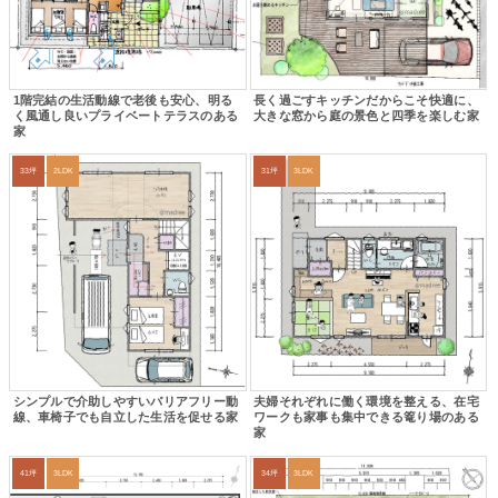
1階完結の生活動線で老後も安心、明る
長く過ごすキッチンだからこそ快適に、
く風通し良いプライベートテラスのある
大きな窓から庭の景色と四季を楽しむ家
家
33坪
2LDK
31坪
3LDK
シンプルで介助しやすいバリアフリー動
夫婦それぞれに働く環境を整える、在宅
線、車椅子でも自立した生活を促せる家
ワークも家事も集中できる篭り場のある
家
41坪
3LDK
34坪
3LDK