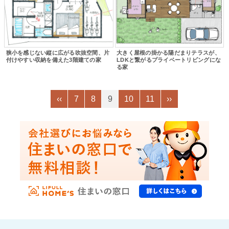
狭小を感じない縦に広がる吹抜空間、片
大きく屋根の掛かる陽だまりテラスが、
付けやすい収納を備えた3階建ての家
LDKと繋がるプライベートリビングにな
る家
‹‹
7
8
9
10
11
››