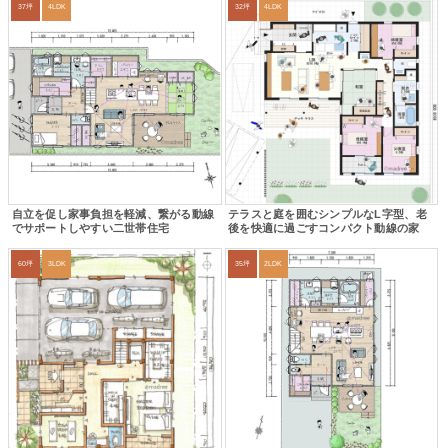
37坪
4LDK
32坪
4LDK
自立を促し家事負担を軽減、繋がる動線
テラスと庭を囲むシンプルなL字型、老
でサポートしやすい二世帯住宅
後を快適に過ごすコンパクト動線の家
60坪
3LDK
35坪
2LDK