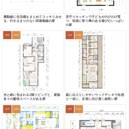
裏動線に生活感をまとめてスッキリみせ
見守りキッチンで子どもがのびのび育
る、行き止まりのない回遊動線の家
つ、吹抜に登り棒のある遊び心いっぱい
の家
36坪
3LDK
41坪
4LDK
光と緑に包まれる2階リビングと、家族
庭に出入りしやすいウッドデッキで自然
各々の趣味スペースがある家
と一体に、全室に光が届く細長い家
32坪
3LDK
29坪
2LDK