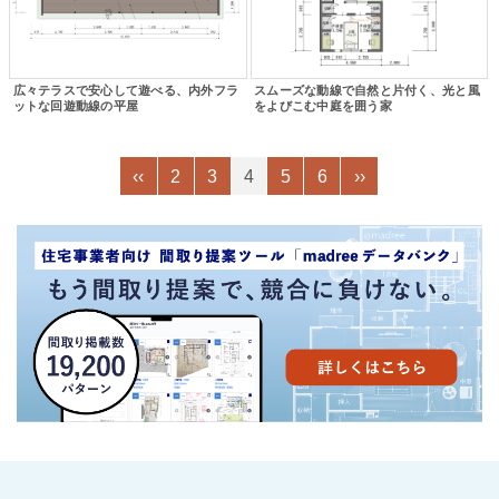
広々テラスで安心して遊べる、内外フラ
スムーズな動線で自然と片付く、光と風
ットな回遊動線の平屋
をよびこむ中庭を囲う家
‹‹
2
3
4
5
6
››