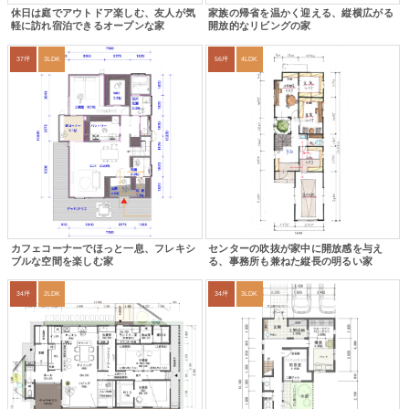
休日は庭でアウトドア楽しむ、友人が気
家族の帰省を温かく迎える、縦横広がる
軽に訪れ宿泊できるオープンな家
開放的なリビングの家
37坪
3LDK
56坪
4LDK
カフェコーナーでほっと一息、フレキシ
センターの吹抜が家中に開放感を与え
ブルな空間を楽しむ家
る、事務所も兼ねた縦長の明るい家
34坪
2LDK
34坪
3LDK