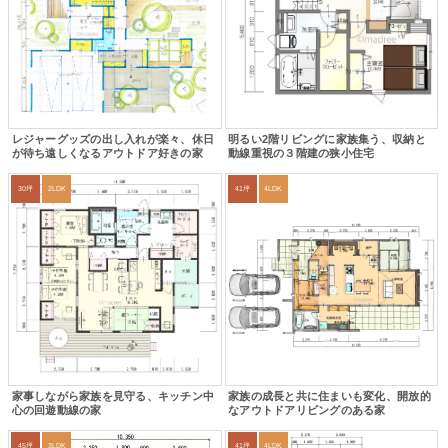
レジャーグッズの出し入れが楽々、休日
明るい2階リビングに家族集う、収納と
が待ち遠しくなるアウトドア好きの家
動線重視の３階建の狭小住宅
30坪
2LDK
41坪
4LDK
家事しながら家族を見守る、キッチン中
家族の成長と共に住まいも変化、開放的
心の回遊動線の家
なアウトドアリビングのある家
45坪
3LDK
41坪
4LDK