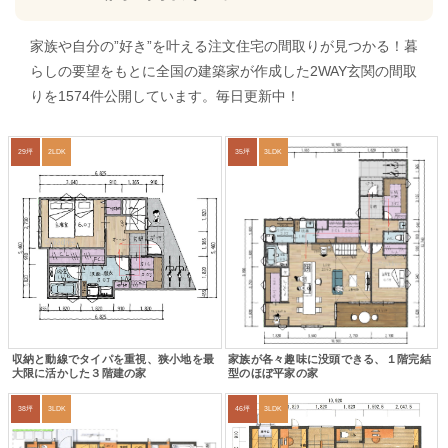
家族や自分の”好き”を叶える注文住宅の間取りが見つかる！暮
らしの要望をもとに全国の建築家が作成した2WAY玄関の間取
りを1574件公開しています。毎日更新中！
29坪
2LDK
35坪
3LDK
収納と動線でタイパを重視、狭小地を最
家族が各々趣味に没頭できる、１階完結
大限に活かした３階建の家
型のほぼ平家の家
38坪
3LDK
46坪
3LDK