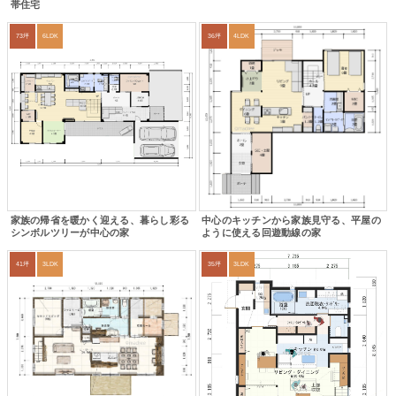
帯住宅
73坪
6LDK
36坪
4LDK
家族の帰省を暖かく迎える、暮らし彩る
中心のキッチンから家族見守る、平屋の
シンボルツリーが中心の家
ように使える回遊動線の家
41坪
3LDK
35坪
3LDK