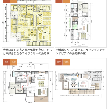
大開口からの光と風が気持ち良い、もっ
生活感をさっと隠せる、リビングにグラ
と本好きになるライブラリーのある家
ンドピアノのある夢の家
45坪
3LDK
36坪
4LDK