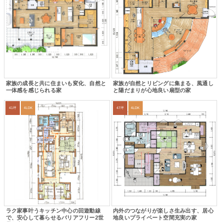
家族の成長と共に住まいも変化、自然と
家族が自然とリビングに集まる、風通し
一体感を感じられる家
と陽だまりが心地良い扇型の家
41坪
4LDK
47坪
4LDK
ラク家事叶うキッチン中心の回遊動線
内外のつながりが楽しさ生み出す、居心
で、安心して暮らせるバリアフリー2世
地良いプライベート空間充実の家