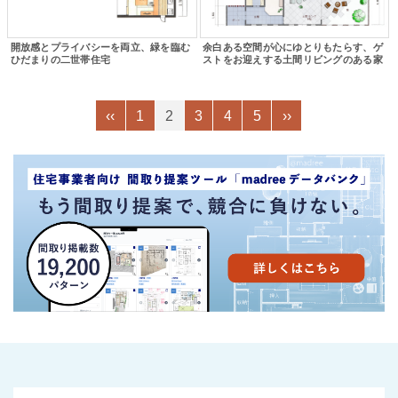
開放感とプライバシーを両立、緑を臨む
余白ある空間が心にゆとりもたらす、ゲ
ひだまりの二世帯住宅
ストをお迎えする土間リビングのある家
‹‹
1
2
3
4
5
››