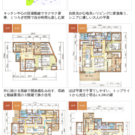
キッチン中心の回遊動線でサクサク家
自然光が心地良いリビングに家族集う、
事、くつろぎ空間で自分時間も楽しむ家
シニアに優しい大人の平屋
29坪
2LDK
35坪
3LDK
外に抜ける視線で開放感生み出す、収納
ほぼ平屋で子育てしやすい、トップライ
と動線重視の３階建て狭小住宅
トから光注ぐ明るいLDKの家
39坪
3LDK
36坪
3LDK