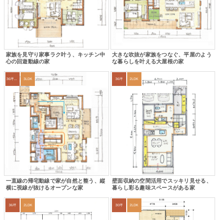
家族を見守り家事ラク叶う、キッチン中
大きな吹抜が家族をつなぐ、平屋のよう
心の回遊動線の家
な暮らしを叶える大屋根の家
36坪～39坪
3LDK
36坪
2LDK
一直線の帰宅動線で家が自然と整う、縦
壁面収納の空間活用でスッキリ見せる、
横に視線が抜けるオープンな家
暮らし彩る趣味スペースがある家
36坪
2LDK
30坪
2LDK