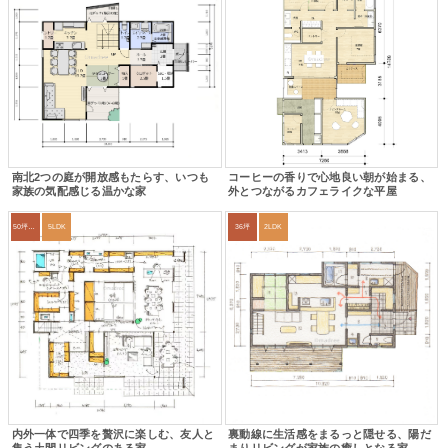
南北2つの庭が開放感もたらす、いつも
コーヒーの香りで心地良い朝が始まる、
家族の気配感じる温かな家
外とつながるカフェライクな平屋
50坪以上
5LDK
36坪
2LDK
内外一体で四季を贅沢に楽しむ、友人と
裏動線に生活感をまるっと隠せる、陽だ