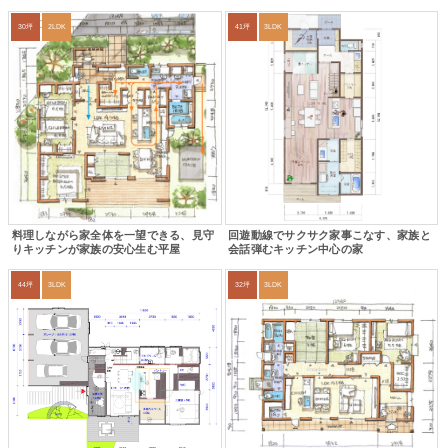
30坪
2LDK
41坪
3LDK
料理しながら家全体を一望できる、見守
回遊動線でサクサク家事こなす、家族と
りキッチンが家族の安心生む平屋
会話弾むキッチン中心の家
44坪
3LDK
32坪
3LDK