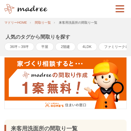
マドリーHOME
間取り一覧
来客用洗面所の間取り一覧
人気のタグから間取りを探す
36坪～39坪
平屋
2階建
4LDK
ファミリークロ
来客用洗面所の間取り一覧