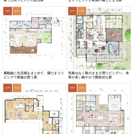
集う土間リビングのある家
まりリビングが家族の癒しとなる家
35坪
3LDK
51坪
2LDK
裏動線に生活感をまとめて、陽だまりリ
気兼ねなく靴のまま土間リビングへ、来
ビングで家族が憩う家
客が多い賑やかで開放的な家
50坪
4LDK
58坪
3LDK