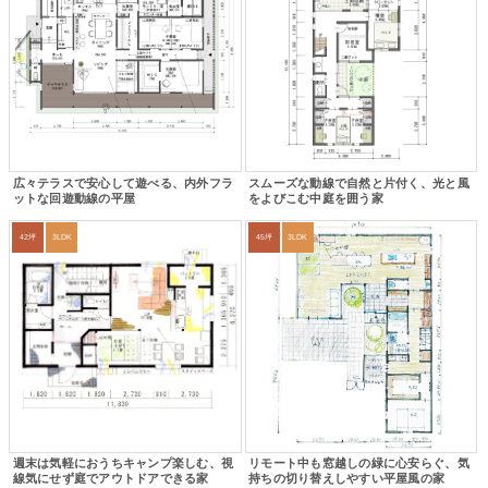
広々テラスで安心して遊べる、内外フラ
スムーズな動線で自然と片付く、光と風
ットな回遊動線の平屋
をよびこむ中庭を囲う家
42坪
3LDK
45坪
3LDK
週末は気軽におうちキャンプ楽しむ、視
リモート中も窓越しの緑に心安らぐ、気
線気にせず庭でアウトドアできる家
持ちの切り替えしやすい平屋風の家