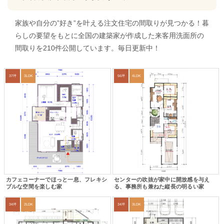
家族や自分の”好き”を叶える注文住宅の間取りが見つかる！暮
らしの要望をもとに全国の建築家が作成した来客用洗面所の
間取りを210件公開しています。毎日更新中！
37坪
3LDK
56坪
4LDK
カフェコーナーでほっと一息、フレキシ
センターの吹抜が家中に開放感を与え
ブルな空間を楽しむ家
る、事務所も兼ねた縦長の明るい家
34坪
2LDK
34坪
3LDK