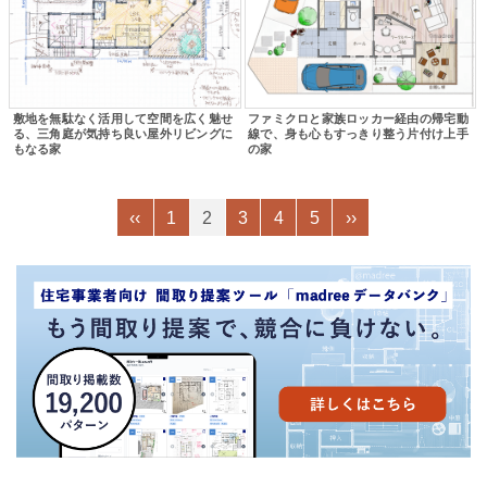
敷地を無駄なく活用して空間を広く魅せ
ファミクロと家族ロッカー経由の帰宅動
る、三角庭が気持ち良い屋外リビングに
線で、身も心もすっきり整う片付け上手
もなる家
の家
‹‹
1
2
3
4
5
››