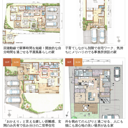
回遊動線で家事時間を短縮！開放的な自
子育てしながら別階で在宅ワーク、気持
分時間を過ごせる平屋風暮らしの家
ちにメリハリのでる事務所併設の家
55坪
1LDK
36坪
3LDK
「おかえり」と言える嬉しい距離感、玄
外を眺めてのんびりと過ごせる、人にも
関のみ共有で住み分けの二世帯住宅
猫にも居心地の良い場所がある家