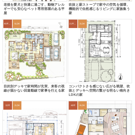
老後を愛犬と快適に過ごす、動物アレル
吹抜と薪ストーブで家中の空気を循環、
ギーでも安心なペット専用部屋のある平
機能的で自然感じるリビングに家族集う
屋
家
45坪～49坪
5LDK
21坪〜24坪
2LDK
目的別デッキで家時間が充実、来客の視
コンパクトさを感じない広がる眺望、吹
線が届かない回遊動線で家事を行える家
抜とデッキへ空間の繋がる明るい南向き
LDKの家
32坪
2LDK
48坪
4LDK