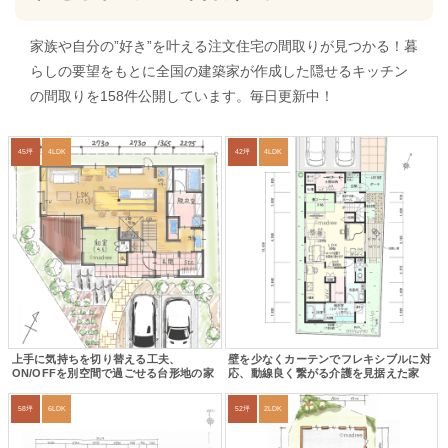
家族や自分の”好き”を叶える注文住宅の間取りが見つかる！暮
らしの要望をもとに全国の建築家が作成した隠せるキッチン
の間取りを158件公開しています。毎日更新中！
45坪
4LDK
42坪
4LDK
上手に気持ちを切り替える工夫、
壁を少なくカーテンでフレキシブルに対
ON/OFFを別空間で過ごせる台形地の家
応、動線良く繋がる介護を見据えた家
58坪
6LDK
52坪
2LDK