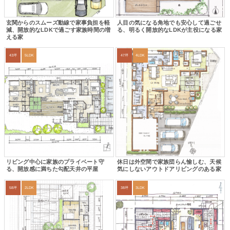
玄関からのスムーズ動線で家事負担を軽
人目の気になる角地でも安心して過ごせ
減、開放的なLDKで過ごす家族時間の増
る、明るく開放的なLDKが主役になる家
える家
43坪
5LDK
47坪
4LDK
リビング中心に家族のプライベート守
休日は外空間で家族団らん愉しむ、天候
る、開放感に満ちた勾配天井の平屋
気にしないアウトドアリビングのある家
58坪
2LDK
38坪
3LDK