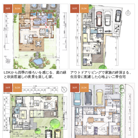
38坪
3LDK
50坪
2LDK
LDKから四季の移ろいを感じる、庭の緑
アウトドアリビングで家族の絆深まる、
と吹抜窓越しの夜景を楽しむ家。
生活音に配慮した心地よい二帯住宅
34坪
3LDK
36坪
2LDK