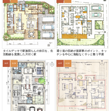
タイルデッキで家族団らんの休日を、生
通り道の収納が楽家事のポイント、キッ
活動線を意識した片付く家
チンを中心に無駄なくサッと整う平屋
36坪
2LDK
42坪
4LDK