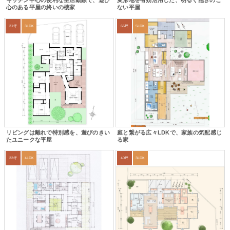
キッチン中心の便利な生活動線で、遊び
変形地を有効活用した、明るく飽きのこ
心のある平屋の終いの棲家
ない平屋
31坪
3LDK
66坪
5LDK
リビングは離れで特別感を、遊びのきい
庭と繋がる広々LDKで、家族の気配感じ
たユニークな平屋
る家
33坪
4LDK
40坪
3LDK