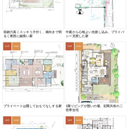
収納力高くスッキリ片付く、南向きで明
中庭から心地よい光差し込み、プライバ
るく東西に細長い家
シー充実した家
61坪
4LDK
50坪
4LDK
プライベートは隠しておもてなしする家
1階リビングが憩いの場、玄関共有の二
世帯住宅
26坪
2LDK
39坪
4LDK