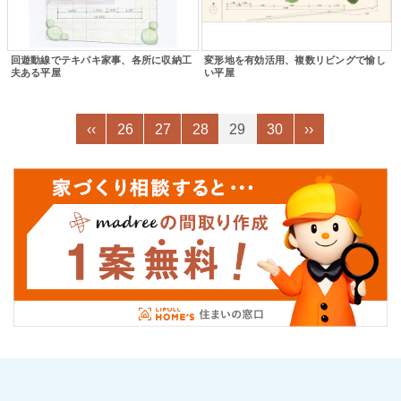
回遊動線でテキパキ家事、各所に収納工
変形地を有効活用、複数リビングで愉し
夫ある平屋
い平屋
‹‹
26
27
28
29
30
››