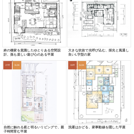
終の棲家を意識したゆとりある空間設
大きな吹抜で光呼び込む、採光と風通し
計、孫も楽しい遊び心のある平屋
良いL字型の家
27坪
3LDK
33坪
3LDK
自然に触れる庭と明るいリビングで、親
洗濯はかどる、家事動線を隠した平屋
子時間育む平屋