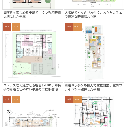
四季折々楽しめる中庭で、くつろぎ時間
大収納ですっきり片付く、おうちカフェ
大切にした平屋
で特別な時間味わう家
50坪
3LDK
39坪
ワンルーム
ストレスなく過ごせる明るいLDK、車椅
回遊キッチンを囲んで家族団欒、室内プ
子でも過ごしやすい平屋の二世帯住宅
ライバシー確保した平屋
42坪
3LDK
34坪
3LDK