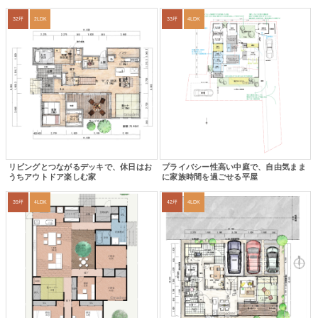
32坪
2LDK
33坪
4LDK
リビングとつながるデッキで、休日はお
プライバシー性高い中庭で、自由気まま
うちアウトドア楽しむ家
に家族時間を過ごせる平屋
39坪
4LDK
42坪
4LDK