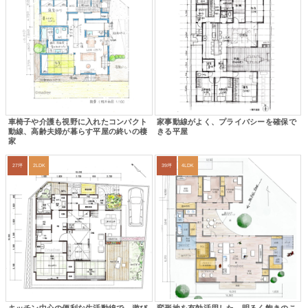
車椅子や介護も視野に入れたコンパクト
家事動線がよく、プライバシーを確保で
動線、高齢夫婦が暮らす平屋の終いの棲
きる平屋
家
27坪
2LDK
39坪
4LDK