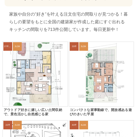
家族や自分の”好き”を叶える注文住宅の間取りが見つかる！暮
らしの要望をもとに全国の建築家が作成した庭にすぐ出れる
キッチンの間取りを713件公開しています。毎日更新中！
27坪〜30坪
2LDK
33坪
3LDK
アウトドア好きに嬉しい広い土間収納
コンパクトな家事動線で、開放感ある遊
で、景色活かし自然感じる家
びのきいた平屋
22坪
2LDK
40坪
4LDK