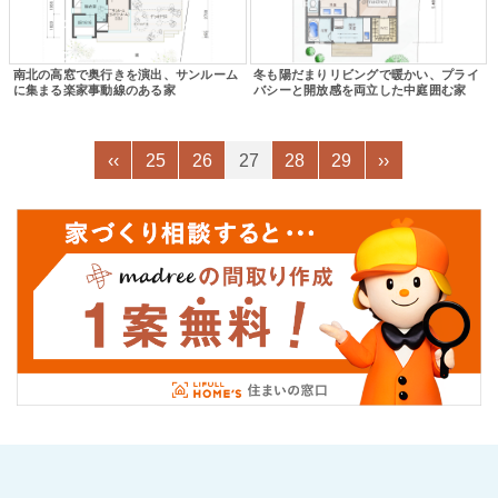
南北の高窓で奥行きを演出、サンルーム
冬も陽だまりリビングで暖かい、プライ
に集まる楽家事動線のある家
バシーと開放感を両立した中庭囲む家
‹‹
25
26
27
28
29
››