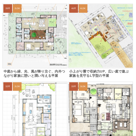
39坪
2LDK
46坪
4LDK
中庭から緑、光、風が降り注ぐ、内外つ
小上がり畳で収納力UP、広い庭で遊ぶ
ながり家族に憩いと潤い与える平屋
家族を見守るL字型の平屋
32坪
2LDK
33坪
3LDK