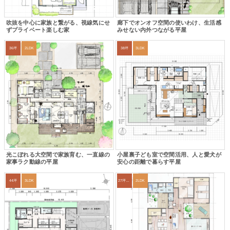
吹抜を中心に家族と繋がる、視線気にせ
廊下でオンオフ空間の使いわけ、生活感
ずプライベート楽しむ家
みせない内外つながる平屋
36坪
2LDK
38坪
3LDK
光こぼれる大空間で家族育む、一直線の
小屋裏子ども室で空間活用、人と愛犬が
家事ラク動線の平屋
安心の距離で暮らす平屋
44坪
3LDK
27坪〜30坪
2LDK