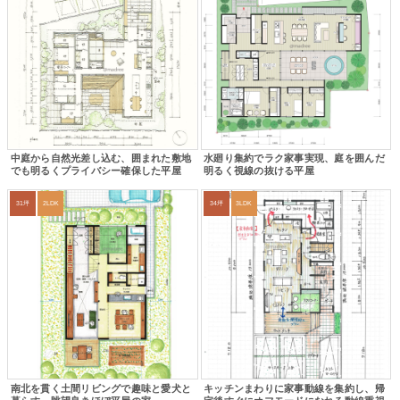
中庭から自然光差し込む、囲まれた敷地
水廻り集約でラク家事実現、庭を囲んだ
でも明るくプライバシー確保した平屋
明るく視線の抜ける平屋
31坪
2LDK
34坪
3LDK
南北を貫く土間リビングで趣味と愛犬と
キッチンまわりに家事動線を集約し、帰