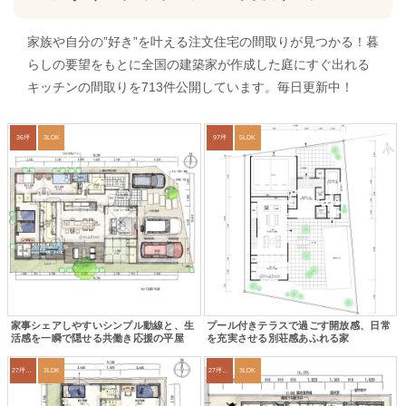
家族や自分の”好き”を叶える注文住宅の間取りが見つかる！暮
らしの要望をもとに全国の建築家が作成した庭にすぐ出れる
キッチンの間取りを713件公開しています。毎日更新中！
36坪
3LDK
97坪
5LDK
家事シェアしやすいシンプル動線と、生
プール付きテラスで過ごす開放感、日常
活感を一瞬で隠せる共働き応援の平屋
を充実させる別荘感あふれる家
27坪〜30坪
3LDK
27坪〜30坪
3LDK