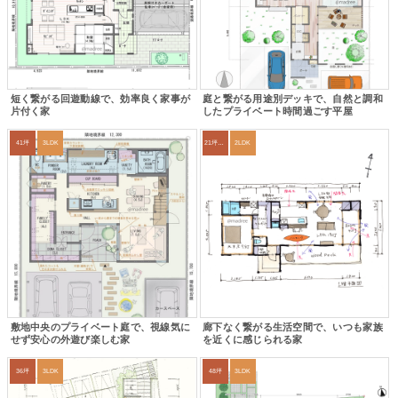
短く繋がる回遊動線で、効率良く家事が
庭と繋がる用途別デッキで、自然と調和
片付く家
したプライベート時間過ごす平屋
41坪
3LDK
21坪〜24坪
2LDK
敷地中央のプライベート庭で、視線気に
廊下なく繋がる生活空間で、いつも家族
せず安心の外遊び楽しむ家
を近くに感じられる家
36坪
3LDK
48坪
3LDK