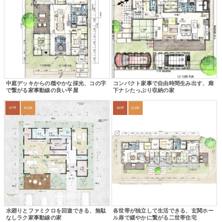
中庭デッキからの穏やかな採光、コの字
コンパクト家事で自由時間生み出す、廊
で繋がる家事動線の良い平屋
下ナシたっぷり収納の家
47坪
4LDK
46坪
1LDK
水廻りとファミクロを回遊できる、無駄
各世帯が独立して生活できる、玄関ホー
なしラク家事動線の家
ル扉で緩やかに繋がる二世帯住宅