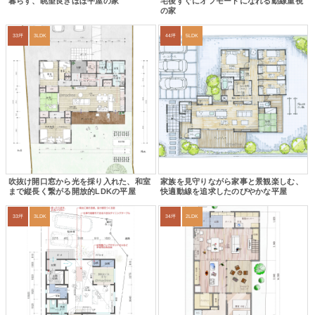
暮らす、眺望良きほぼ平屋の家
宅後すぐにオフモードになれる動線重視
の家
33坪
3LDK
44坪
5LDK
吹抜け開口窓から光を採り入れた、和室
家族を見守りながら家事と景観楽しむ、
まで縦長く繋がる開放的LDKの平屋
快適動線を追求したのびやかな平屋
33坪
3LDK
34坪
2LDK