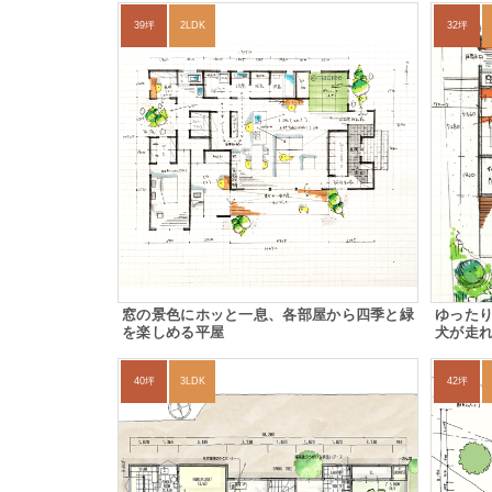
39坪
2LDK
32坪
窓の景色にホッと一息、各部屋から四季と緑
ゆった
を楽しめる平屋
犬が走
40坪
3LDK
42坪