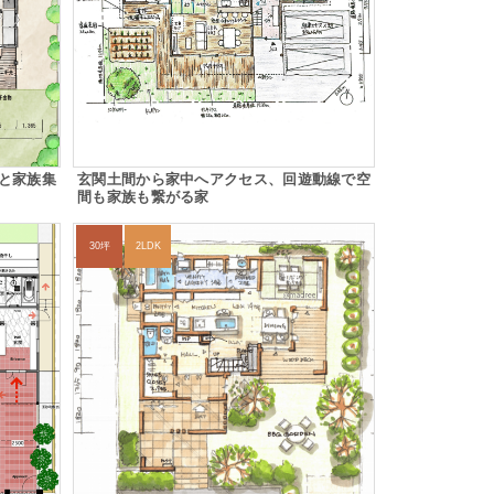
と家族集
玄関土間から家中へアクセス、回遊動線で空
間も家族も繋がる家
30坪
2LDK