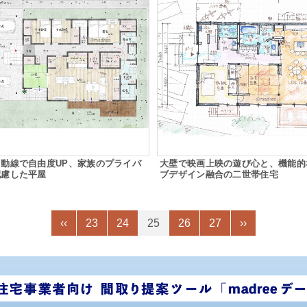
動線で自由度UP、家族のプライバ
大壁で映画上映の遊び心と、機能的
配慮した平屋
ブデザイン融合の二世帯住宅
‹‹
23
24
25
26
27
››