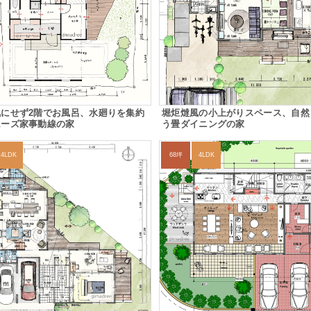
気にせず2階でお風呂、水廻りを集約
堀炬燵風の小上がりスペース、自然
ムーズ家事動線の家
う畳ダイニングの家
4LDK
68坪
4LDK