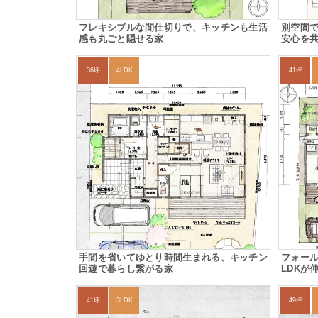
フレキシブルな間仕切りで、キッチンも生活
別空間
感も丸ごと隠せる家
安心を
36坪
4LDK
41坪
手間を省いてゆとり時間生まれる、キッチン
フォー
回遊で暮らし繋がる家
LDKが
41坪
3LDK
49坪