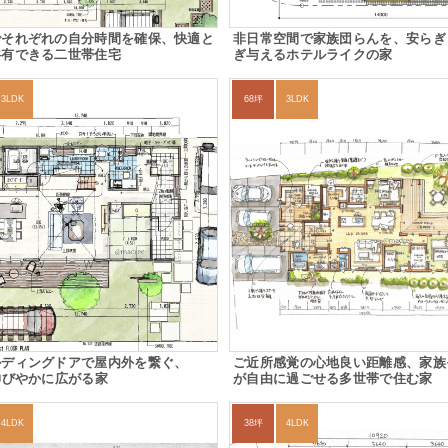
でそれぞれの自分時間を確保、快適と
非日常空間で家族団らんを、安らぎ
共有できる二世帯住宅
ぎ与えるホテルライクの家
3LDK
68坪
3LDK
ルディングドアで屋内外を繋ぐ、
ご近所感覚の心地良い距離感、家族
伸びやかに広がる家
が自由に過ごせる多世帯で住む家
4LDK
38坪
4LDK