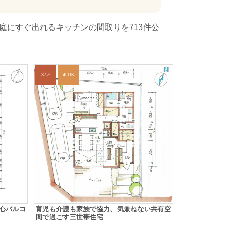
庭にすぐ出れるキッチンの間取りを713件公
37坪
4LDK
心バルコ
育児も介護も家族で協力、気兼ねない共有空
間で過ごす三世帯住宅