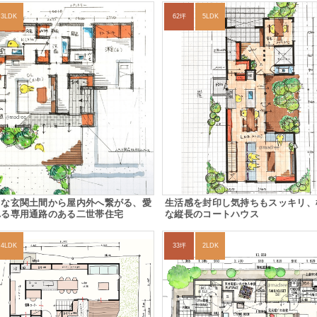
3LDK
62坪
5LDK
りな玄関土間から屋内外へ繋がる、愛
生活感を封印し気持ちもスッキリ、
れる専用通路のある二世帯住宅
な縦長のコートハウス
4LDK
33坪
2LDK