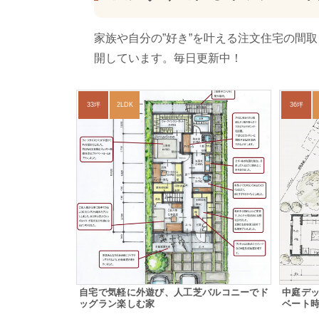
家族や自分の”好き”を叶える注文住宅の間
開しています。毎日更新中！
33坪
2LDK
36坪
自宅で気軽に外遊び、人工芝バルコニーでド
中庭デ
ッグラン楽しむ家
ベート