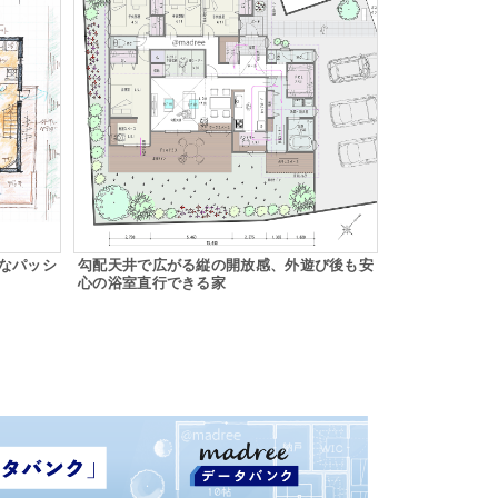
なパッシ
勾配天井で広がる縦の開放感、外遊び後も安
心の浴室直行できる家