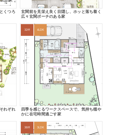
とくつろ
玄関前を見栄え良く目隠し、ホッと落ち着く
広々玄関ポーチのある家
32坪
4LDK
それぞれ
四季を感じるワークスペースで、気持ち穏や
かに在宅時間過ごす家
36坪
3LDK