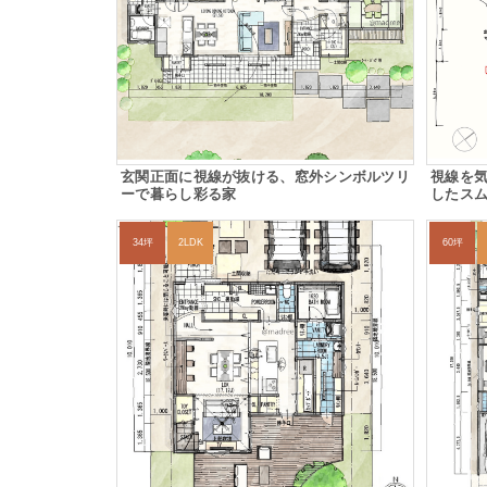
玄関正面に視線が抜ける、窓外シンボルツリ
視線を
ーで暮らし彩る家
したス
34坪
2LDK
60坪