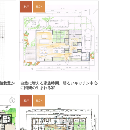
34坪
3LDK
植栽豊か
自然に増える家族時間、明るいキッチン中心
に団欒の生まれる家
39坪
3LDK