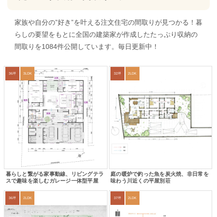
家族や自分の”好き”を叶える注文住宅の間取りが見つかる！暮
らしの要望をもとに全国の建築家が作成したたっぷり収納の
間取りを1084件公開しています。毎日更新中！
36坪
3LDK
32坪
2LDK
暮らしと繋がる家事動線、リビングテラ
庭の暖炉で釣った魚を炭火焼、非日常を
スで趣味を楽しむガレージ一体型平屋
味わう川近くの平屋別荘
36坪
2LDK
37坪
2LDK