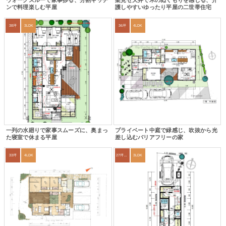
ウォークスルーで家事捗る、分割キッチ
梁見せ天井で木のぬくもりを感じる、介
ンで料理楽しむ平屋
護しやすいゆったり平屋の二世帯住宅
38坪
3LDK
36坪
4LDK
一列の水廻りで家事スムーズに、奥まっ
プライベート中庭で緑感じ、吹抜から光
た寝室で休まる平屋
差し込むバリアフリーの家
33坪
4LDK
27坪〜30坪
3LDK