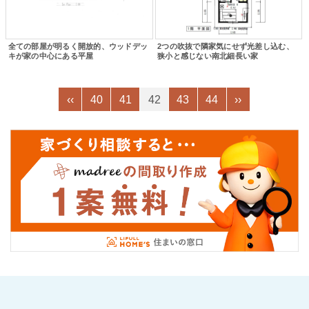
全ての部屋が明るく開放的、ウッドデッ
2つの吹抜で隣家気にせず光差し込む、
キが家の中心にある平屋
狭小と感じない南北細長い家
‹‹
40
41
42
43
44
››