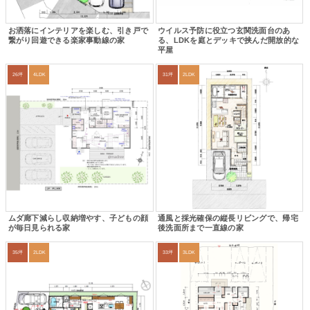
お洒落にインテリアを楽しむ、引き戸で
ウイルス予防に役立つ玄関洗面台のあ
繋がり回遊できる楽家事動線の家
る、LDKを庭とデッキで挟んだ開放的な
平屋
26坪
4LDK
31坪
2LDK
ムダ廊下減らし収納増やす、子どもの顔
通風と採光確保の縦長リビングで、帰宅
が毎日見られる家
後洗面所まで一直線の家
35坪
2LDK
33坪
3LDK