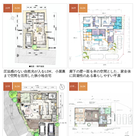
22坪
2LDK
36坪
4LDK
圧迫感のない自然光が入るLDK、小屋裏
廊下の壁一面を本の空間とした、家全体
まで空間を活用した狭小地住宅
に回遊性のある暮らしやすい平屋
37坪
3LDK
27坪〜30坪
3LDK