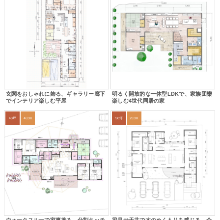
玄関をおしゃれに飾る、ギャラリー廊下
明るく開放的な一体型LDKで、家族団欒
でインテリア楽しむ平屋
楽しむ4世代同居の家
43坪
4LDK
50坪
2LDK