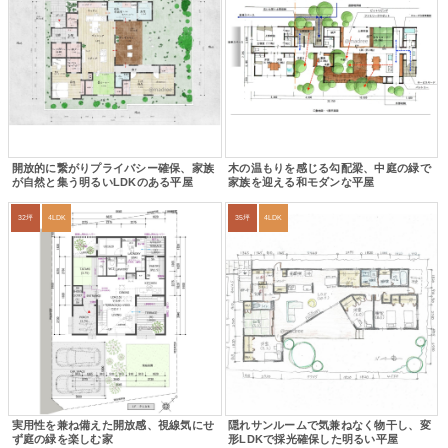
開放的に繋がりプライバシー確保、家族
木の温もりを感じる勾配梁、中庭の緑で
が自然と集う明るいLDKのある平屋
家族を迎える和モダンな平屋
32坪
4LDK
35坪
4LDK
実用性を兼ね備えた開放感、視線気にせ
隠れサンルームで気兼ねなく物干し、変
ず庭の緑を楽しむ家
形LDKで採光確保した明るい平屋