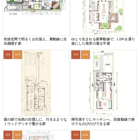
吹抜玄関で明るくお出迎え、裏動線に生
ゆとり生まれる家事動線で、LDKを通り
活感隠す家
道にした視界の通る平屋
23坪
3LDK
27坪
1LDK
庭の緑で自然の目隠しに、行き止まりな
帰宅後すぐにキッチンへ、回遊動線で狭
くウッドデッキで繋がる家
小でものびのびできる家
34坪
2LDK
47坪
5LDK