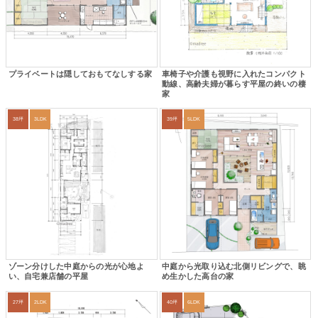
プライベートは隠しておもてなしする家
車椅子や介護も視野に入れたコンパクト
動線、高齢夫婦が暮らす平屋の終いの棲
家
38坪
3LDK
39坪
5LDK
ゾーン分けした中庭からの光が心地よ
中庭から光取り込む北側リビングで、眺
い、自宅兼店舗の平屋
め生かした高台の家
27坪
2LDK
40坪
6LDK