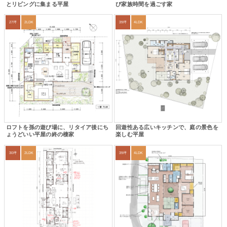
とリビングに集まる平屋
び家族時間を過ごす家
27坪
2LDK
39坪
4LDK
ロフトを孫の遊び場に、リタイア後にち
回遊性ある広いキッチンで、庭の景色を
ょうどいい平屋の終の棲家
楽しむ平屋
30坪
2LDK
39坪
4LDK