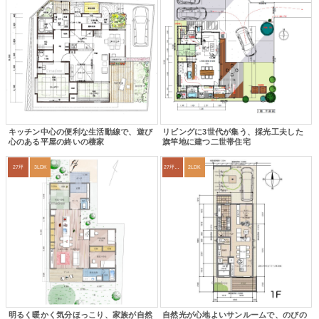
キッチン中心の便利な生活動線で、遊び
リビングに3世代が集う、採光工夫した
心のある平屋の終いの棲家
旗竿地に建つ二世帯住宅
27坪
3LDK
27坪〜30坪
2LDK
明るく暖かく気分ほっこり、家族が自然
自然光が心地よいサンルームで、のびの