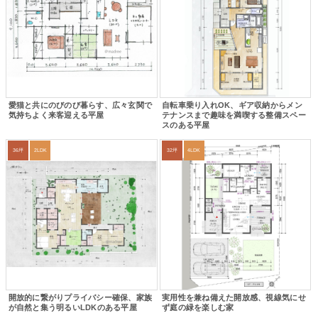
愛猫と共にのびのび暮らす、広々玄関で
自転車乗り入れOK、ギア収納からメン
気持ちよく来客迎える平屋
テナンスまで趣味を満喫する整備スペー
スのある平屋
36坪
2LDK
32坪
4LDK
開放的に繋がりプライバシー確保、家族
実用性を兼ね備えた開放感、視線気にせ
が自然と集う明るいLDKのある平屋
ず庭の緑を楽しむ家