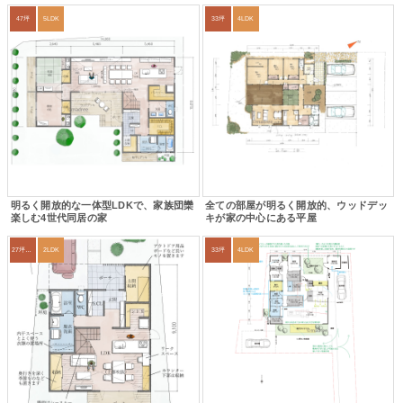
47坪
5LDK
33坪
4LDK
明るく開放的な一体型LDKで、家族団欒
全ての部屋が明るく開放的、ウッドデッ
楽しむ4世代同居の家
キが家の中心にある平屋
27坪〜30坪
2LDK
33坪
4LDK