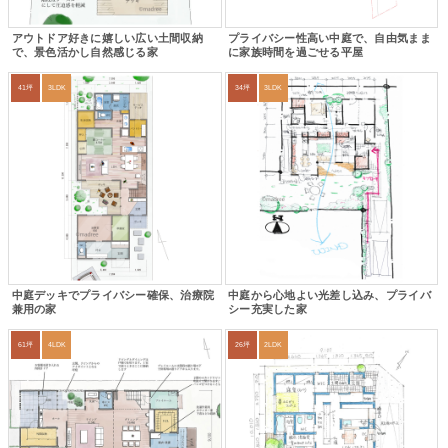
アウトドア好きに嬉しい広い土間収納
プライバシー性高い中庭で、自由気まま
で、景色活かし自然感じる家
に家族時間を過ごせる平屋
41坪
3LDK
34坪
3LDK
中庭デッキでプライバシー確保、治療院
中庭から心地よい光差し込み、プライバ
兼用の家
シー充実した家
61坪
4LDK
26坪
2LDK