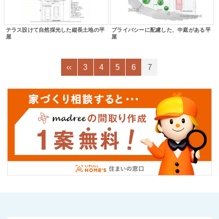
テラス設けて自然採光した縦長土地の平
プライバシーに配慮した、中庭がある平
屋
屋
‹‹
3
4
5
6
7