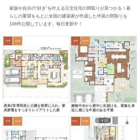
家族や自分の”好き”を叶える注文住宅の間取りが見つかる！暮
らしの要望をもとに全国の建築家が作成した坪庭の間取りを
168件公開しています。毎日更新中！
50坪
5LDK
39坪
2LDK
将来2世帯同居と介護を視野に入れ、家
建物中央から家中に光届ける、家族を身
具家電をすっきりレイアウトした家
近に感じる中庭のある平屋
30坪
3LDK
27坪〜30坪
2LDK